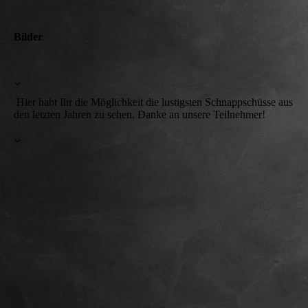
Bilder
Hier habt Ihr die Möglichkeit die lustigsten Schnappschüsse aus
den letzten Jahren zu sehen. Danke an unsere Teilnehmer!