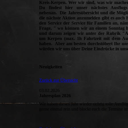
Kreis-Kerpen. Wer wir sind, was wir mach
Du findest hier unser nächstes Ausflugs
nebenan. Die Jahresübersicht und die Mögli
die nächste Aktion anzumelden gibt es auch h
den Service der Service für Familien an, näm
Frage, " wo können wir an einem Sonntag hi
und darum zeigen wir unter der Rubrik "Au
um Kerpen (max. 1h Fahrtzeit mit dem Auto)
haben. Aber am besten durchstöbert Ihr un
würden wir uns über Deine Eindrücke in un
Neuigkeiten
Zurück zur Übersicht
03.02.2026
Jahresplan 2026
Wir haben dieses Jahr wieder richtig tolle Ausflü
gerne einmal rein und blockt euch die Termine i