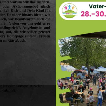
en und warum wir das machen.
 oder Aktionsangebot gleich
chkeit Dich und Dein Kind für
ier. Darüber hinaus bieten wir
lich, wir beantworten euch die
n?" Vielen von uns geht es so
sflugsziele“, Angebote in und
 auf, die wir selber getestet
sere Homepage einfach. Freuen
serem Gästebuch.
ge für euch vorbereitet. Schaut
m Kalender.