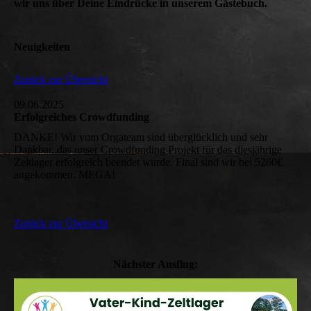
wir uns über Deine Eindrücke in unserem Gästebuch.
Neuigkeiten
Zurück zur Übersicht
09.06.2025
Erfolgreiches Crowdfunding
DANKE! Wir vom Orgateam sind überglücklich und sehr
Dankbar, das unser Crowdfunding Projekt für das diesjährige
Zeltlager erfolgreich beendet wurde. Final sind wir bei 5260€
angekommen. MEGA!
Zurück zur Übersicht
Nächster Ausflug: