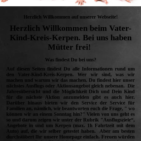
Herzlich Willkommen auf unserer Webseite!
Herzlich Willkommen beim Vater-
Kind-Kreis-Kerpen. Bei uns haben
Mütter frei!
Was findest Du bei uns?
Auf diesen Seiten findest Du alle Informationen rund um
den Vater-Kind-Kreis-Kerpen. Wer wir sind, was wir
machen und warum wir das machen. Du findest hier unser
nächstes Ausflugs oder Aktionsangebot gleich nebenan. Die
Jahresübersicht und die Möglichkeit Dich und Dein Kind
für die nächste Aktion anzumelden gibt es auch hier.
Darüber hinaus bieten wir den Service der Service für
Familien an, nämlich, wir beantworten euch die Frage, " wo
können wir an einem Sonntag hin?" Vielen von uns geht es
so und darum zeigen wir unter der Rubrik "Ausflugsziele“,
Angebote in und um Kerpen (max. 1h Fahrtzeit mit dem
Auto) auf, die wir selber getestet haben. Aber am besten
durchstöbert Ihr unsere Homepage einfach. Freuen würden